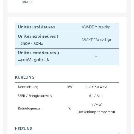
ON/OFF
Unités intérieures
AW-DDM012-N91
AW-
Unités extérieures 1
AW-YDFA012-H91
AW-Y
~230V - 50Hz
Unités extérieures 3
—
~400V - 50Hz - N
KÜHLUNG
Nennleistung
kW
3,52 (1,50-4,75)
5,2
SEER / Energieausweis
6,5 / A++
-15°/50°
Betriebsgrenzen
°C
Trockenkugeltemperatur
Trocken
HEIZUNG