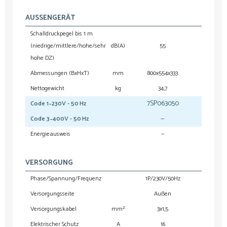
AUSSENGERÄT
Schalldruckpegel bis 1 m
(niedrige/mittlere/hohe/sehr
dB(A)
55
hohe DZ)
Abmessungen (BxHxT)
mm
800x554x333
8
Nettogewicht
kg
34,7
7SP063050
7
Code 1~230V - 50 Hz
—
Code 3~400V - 50 Hz
Energieausweis
—
VERSORGUNG
Phase/Spannung/Frequenz
1P/230V/50Hz
1P
Versorgungsseite
Außen
Inne
Versorgungskabel
mm²
3x1,5
3
Elektrischer Schutz
A
16