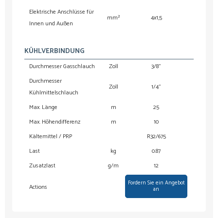
Elektrische Anschlüsse für
mm²
4x1,5
Innen und Außen
KÜHLVERBINDUNG
Durchmesser Gasschlauch
Zoll
3/8”
Durchmesser
Zoll
1/4”
Kühlmittelschlauch
Max. Länge
m
25
Max. Höhendifferenz
m
10
Kältemittel / PRP
R32/675
Last
kg
0.87
Zusatzlast
g/m
12
Fordern Sie ein Angebot
Fordern
Actions
an