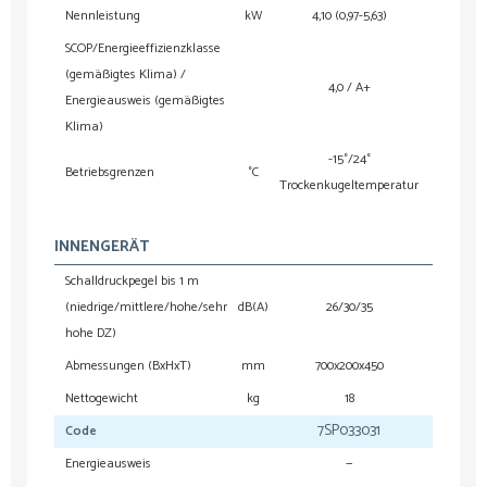
Nennleistung
kW
4,10 (0,97-5,63)
5,
SCOP/Energieeffizienzklasse
(gemäßigtes Klima) /
4,0 / A+
Energieausweis (gemäßigtes
Klima)
-15°/24°
Betriebsgrenzen
°C
Trockenkugeltemperatur
Trocken
INNENGERÄT
Schalldruckpegel bis 1 m
(niedrige/mittlere/hohe/sehr
dB(A)
26/30/35
hohe DZ)
Abmessungen (BxHxT)
mm
700x200x450
8
Nettogewicht
kg
18
7SP033031
7
Code
Energieausweis
—