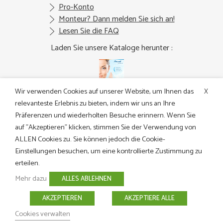
Pro-Konto
Monteur? Dann melden Sie sich an!
Lesen Sie die FAQ
Laden Sie unsere Kataloge herunter :
Wir verwenden Cookies auf unserer Website, um Ihnen das
X
Europa (auf
relevanteste Erlebnis zu bieten, indem wir uns an Ihre
englisch) - PDF
Präferenzen und wiederholten Besuche erinnern. Wenn Sie
12 MB
auf "Akzeptieren" klicken, stimmen Sie der Verwendung von
ALLEN Cookies zu. Sie können jedoch die Cookie-
Suivez-nous sur les réseaux sociaux :
Einstellungen besuchen, um eine kontrollierte Zustimmung zu
erteilen.
2026 Airwell
Rechtliche Informationen
Mehr dazu
ALLES ABLEHNEN
Allgemeine Geschäftsbedingungen
AKZEPTIEREN
AKZEPTIERE ALLE
Datenschutzrichtlinie Der Gesellschaft
Richtlinie Für Die Nutzung Von Cookies
Kontakt
Cookies verwalten