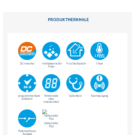
PRODUKTMERKMALE
DC-Inverter
Antibakterieller
Frischluftzufuhr
I Feel
Filter
programmierbare
Fehlercode
Selbsttest
Alarmausgang
Schaltuhr
über
Inneneinheit
Kältemittel
R32
Potentialfreier
Kontakt